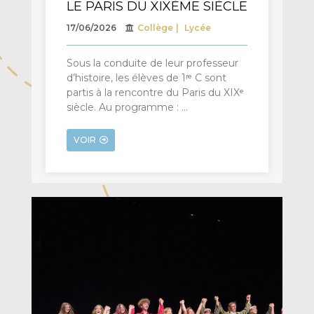
LE PARIS DU XIXÈME SIÈCLE
17/06/2026
Collège
Lycée
Sous la conduite de leur professeur
d’histoire, les élèves de 1ʳᵉ C sont
partis à la rencontre du Paris du XIXᵉ
siècle. Au programme : …
VOIR