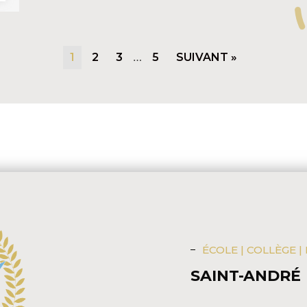
…
1
2
3
5
SUIVANT »
ÉCOLE | COLLÈGE |
SAINT-ANDRÉ