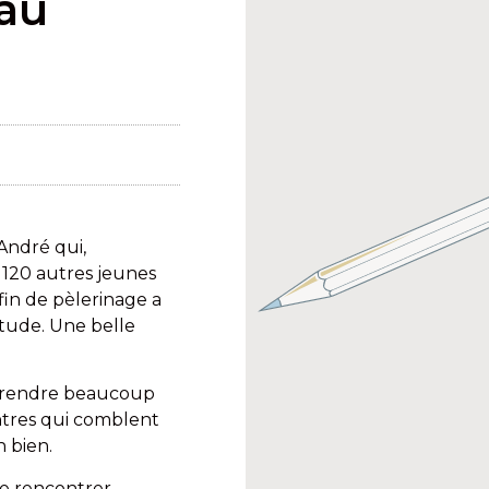
au
André qui,
 120 autres jeunes
 fin de pèlerinage a
itude. Une belle
omprendre beaucoup
ontres qui comblent
n bien.
e rencontrer,