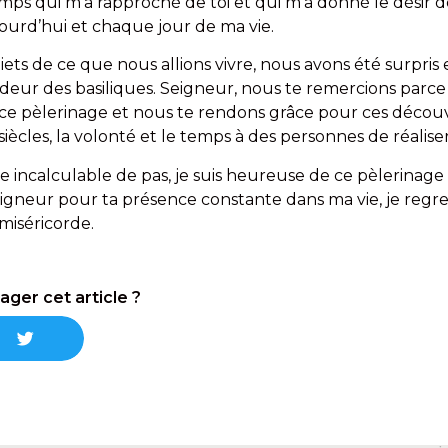
ps qui m’a rapproché de toi et qui m’a donné le désir 
ourd’hui et chaque jour de ma vie.
quiets de ce que nous allions vivre, nous avons été surpris
ndeur des basiliques. Seigneur, nous te remercions parc
re ce pèlerinage et nous te rendons grâce pour ces découv
ècles, la volonté et le temps à des personnes de réaliser
e incalculable de pas, je suis heureuse de ce pèlerinage 
 seigneur pour ta présence constante dans ma vie, je regr
miséricorde.
ager cet article ?