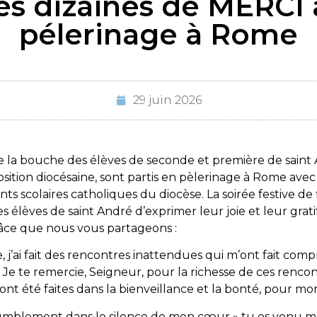
es dizaines de MERCI 
pélerinage à Rome
29 juin 2026
e la bouche des élèves de seconde et première de saint 
sition diocésaine, sont partis en pèlerinage à Rome avec
ts scolaires catholiques du diocèse. La soirée festive de
es élèves de saint André d’exprimer leur joie et leur grat
râce que nous vous partageons :
ge, j’ai fait des rencontres inattendues qui m’ont fait c
 Je te remercie, Seigneur, pour la richesse de ces renc
ont été faites dans la bienveillance et la bonté, pour mo
« humblement dans le silence de mon cœur » tu es venu m