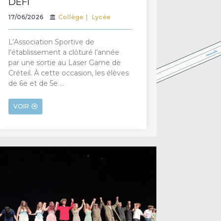
DÉFI
17/06/2026
Collège
Lycée
L’Association Sportive de
l’établissement a clôturé l’année
par une sortie au Laser Game de
Créteil. À cette occasion, les élèves
de 6e et de 5e …
VOIR