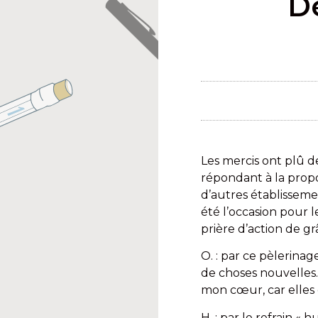
D
Les mercis ont plû d
répondant à la propo
d’autres établissemen
été l’occasion pour l
prière d’action de g
O. : par ce pèlerina
de choses nouvelles.
mon cœur, car elles 
H. : par le refrain 