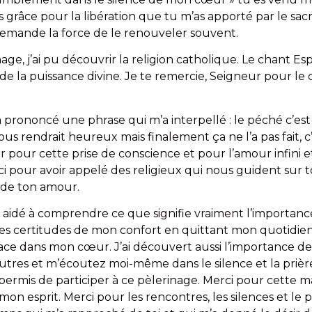
s grâce pour la libération que tu m’as apporté par le sa
 demande la force de le renouveler souvent.
nage, j’ai pu découvrir la religion catholique. Le chant Esp
e la puissance divine. Je te remercie, Seigneur pour le
 a prononcé une phrase qui m’a interpellé : le péché c’es
s rendrait heureux mais finalement ça ne l’a pas fait, c’
 pour cette prise de conscience et pour l’amour infini 
ci pour avoir appelé des religieux qui nous guident sur
 de ton amour.
a aidé à comprendre ce que signifie vraiment l’importance 
 certitudes de mon confort en quittant mon quotidien. J
ace dans mon cœur. J’ai découvert aussi l’importance de
autres et m’écoutez moi-même dans le silence et la prière
permis de participer à ce pèlerinage. Merci pour cette 
on esprit. Merci pour les rencontres, les silences et le 