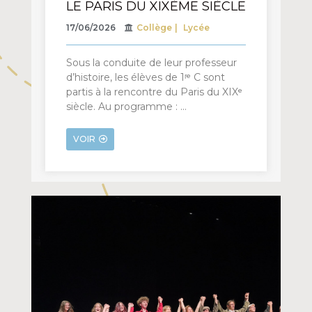
LE PARIS DU XIXÈME SIÈCLE
17/06/2026
Collège
Lycée
Sous la conduite de leur professeur
d’histoire, les élèves de 1ʳᵉ C sont
partis à la rencontre du Paris du XIXᵉ
siècle. Au programme : …
VOIR